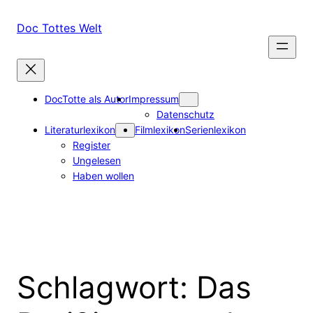
Zum
Inhalt
Doc Tottes Welt
springen
DocTotte als Autor
Impressum
Datenschutz
Literaturlexikon
Filmlexikon
Serienlexikon
Register
Ungelesen
Haben wollen
Schlagwort:
Das