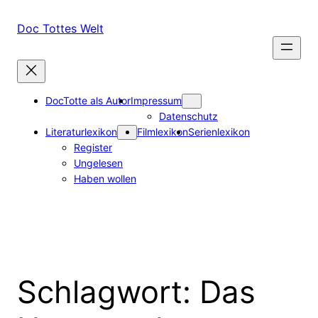
Zum
Inhalt
Doc Tottes Welt
springen
DocTotte als Autor
Impressum
Datenschutz
Literaturlexikon
Filmlexikon
Serienlexikon
Register
Ungelesen
Haben wollen
Schlagwort:
Das