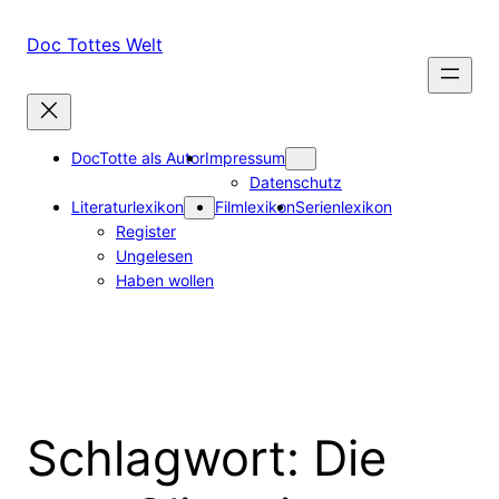
Zum
Inhalt
Doc Tottes Welt
springen
DocTotte als Autor
Impressum
Datenschutz
Literaturlexikon
Filmlexikon
Serienlexikon
Register
Ungelesen
Haben wollen
Schlagwort:
Die