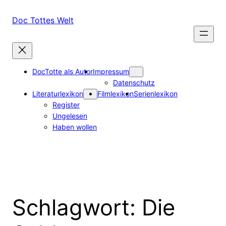
Zum
Inhalt
Doc Tottes Welt
springen
DocTotte als Autor
Impressum
Datenschutz
Literaturlexikon
Filmlexikon
Serienlexikon
Register
Ungelesen
Haben wollen
Schlagwort:
Die