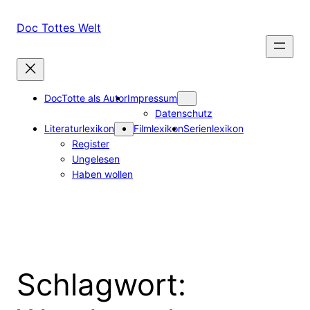
Zum
Inhalt
Doc Tottes Welt
springen
DocTotte als Autor
Impressum
Datenschutz
Literaturlexikon
Filmlexikon
Serienlexikon
Register
Ungelesen
Haben wollen
Schlagwort: