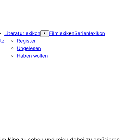
Literaturlexikon
Filmlexikon
Serienlexikon
tz
Register
Ungelesen
Haben wollen
lm im Kino zu sehen und mich dabei zu amüsieren,