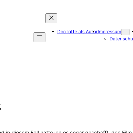
DocTotte als Autor
Impressum
Datenschu
s
nd in diesem Fall hatte ich es sogar geschafft, den Fi