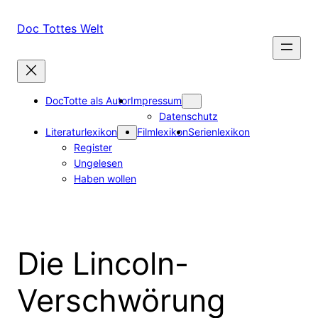
Zum
Inhalt
Doc Tottes Welt
springen
DocTotte als Autor
Impressum
Datenschutz
Literaturlexikon
Filmlexikon
Serienlexikon
Register
Ungelesen
Haben wollen
Die Lincoln-
Verschwörung