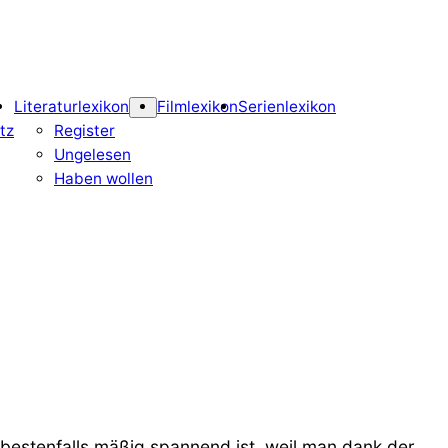
Literaturlexikon
Filmlexikon
Serienlexikon
tz
Register
Ungelesen
Haben wollen
 bestenfalls mäßig spannend ist, weil man dank der