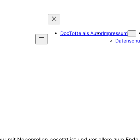
DocTotte als Autor
Impressum
Datenschu
ur mit Nebenrollen besetzt ist und vor allem zum Ende