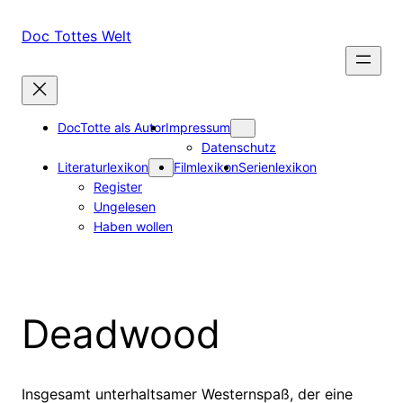
Zum
Inhalt
Doc Tottes Welt
springen
DocTotte als Autor
Impressum
Datenschutz
Literaturlexikon
Filmlexikon
Serienlexikon
Register
Ungelesen
Haben wollen
Deadwood
Insgesamt unterhaltsamer Westernspaß, der eine