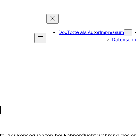
DocTotte als Autor
Impressum
Datenschu
m
itel der Konsequenzen bei Fahnenflucht während des er