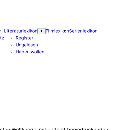
Literaturlexikon
Filmlexikon
Serienlexikon
tz
Register
Ungelesen
Haben wollen
sten Weltkriegs, mit äußerst beeindruckenden