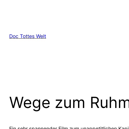
Zum
Inhalt
springen
Doc Tottes Welt
Wege zum Ruh
Ein sehr spannender Film zum unappetitlichen Kap