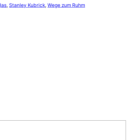
las
, 
Stanley Kubrick
, 
Wege zum Ruhm