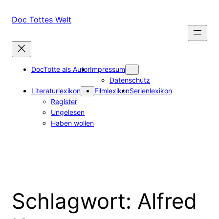
Zum
Inhalt
Doc Tottes Welt
springen
DocTotte als Autor
Impressum
Datenschutz
Literaturlexikon
Filmlexikon
Serienlexikon
Register
Ungelesen
Haben wollen
Schlagwort:
Alfred