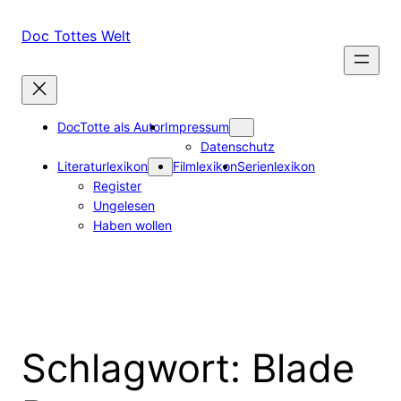
Zum
Inhalt
Doc Tottes Welt
springen
DocTotte als Autor
Impressum
Datenschutz
Literaturlexikon
Filmlexikon
Serienlexikon
Register
Ungelesen
Haben wollen
Schlagwort:
Blade