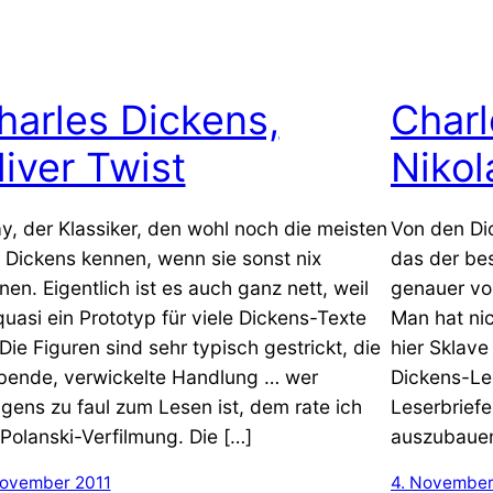
harles Dickens,
Charl
liver Twist
Nikol
y, der Klassiker, den wohl noch die meisten
Von den Dic
 Dickens kennen, wenn sie sonst nix
das der bes
nen. Eigentlich ist es auch ganz nett, weil
genauer vo
quasi ein Prototyp für viele Dickens-Texte
Man hat ni
. Die Figuren sind sehr typisch gestrickt, die
hier Sklave
ibende, verwickelte Handlung … wer
Dickens-Les
igens zu faul zum Lesen ist, dem rate ich
Leserbriefe
 Polanski-Verfilmung. Die […]
auszubauen
November 2011
4. November