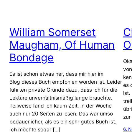
William Somerset
C
Maugham, Of Human
O
Bondage
Oka
von
Es ist schon etwas her, dass mir hier im
ken
Blog dieses Buch empfohlen worden ist. Leider
es 
führten private Gründe dazu, dass ich für die
ist
Lektüre unverhältnismäßig lange brauchte.
tre
Teilweise fand ich kaum Zeit, in der Woche
übr
auch nur 20 Seiten zu lesen. Das war umso
zur
bedauerlicher, als es ein sehr gutes Buch ist.
Ich möchte sogar […]
6. 