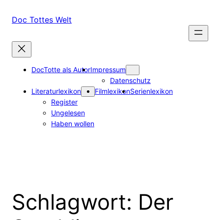
Zum
Inhalt
Doc Tottes Welt
springen
DocTotte als Autor
Impressum
Datenschutz
Literaturlexikon
Filmlexikon
Serienlexikon
Register
Ungelesen
Haben wollen
Schlagwort:
Der