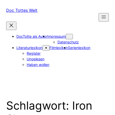
Zum
Inhalt
Doc Tottes Welt
springen
DocTotte als Autor
Impressum
Datenschutz
Literaturlexikon
Filmlexikon
Serienlexikon
Register
Ungelesen
Haben wollen
Schlagwort:
Iron