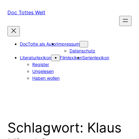
Zum
Inhalt
Doc Tottes Welt
springen
DocTotte als Autor
Impressum
Datenschutz
Literaturlexikon
Filmlexikon
Serienlexikon
Register
Ungelesen
Haben wollen
Schlagwort:
Klaus