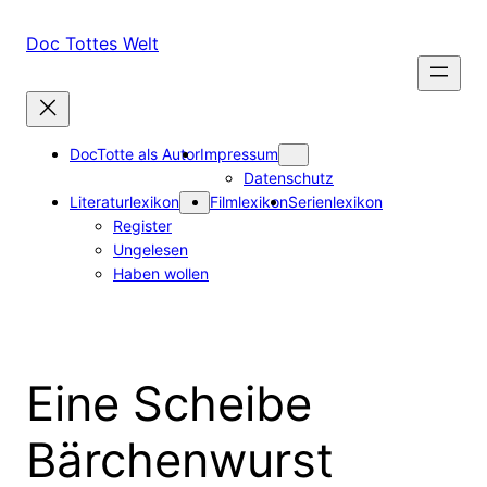
Zum
Inhalt
Doc Tottes Welt
springen
DocTotte als Autor
Impressum
Datenschutz
Literaturlexikon
Filmlexikon
Serienlexikon
Register
Ungelesen
Haben wollen
Eine Scheibe
Bärchenwurst