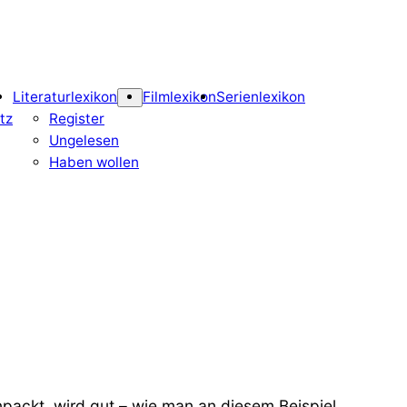
Literaturlexikon
Filmlexikon
Serienlexikon
tz
Register
Ungelesen
Haben wollen
npackt, wird gut – wie man an diesem Beispiel