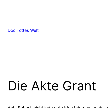
Zum
Inhalt
springen
Doc Tottes Welt
Die Akte Grant
Ach, Robert, nicht jede gute Idee bringt es auch 