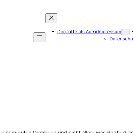
DocTotte als Autor
Impressum
Datenschu
zu einem guten Drehbuch und nicht alles, was Redford a