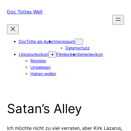
Zum
Inhalt
Doc Tottes Welt
springen
DocTotte als Autor
Impressum
Datenschutz
Literaturlexikon
Filmlexikon
Serienlexikon
Register
Ungelesen
Haben wollen
Satan’s Alley
Ich möchte nicht zu viel verraten, aber Kirk Lazarus,