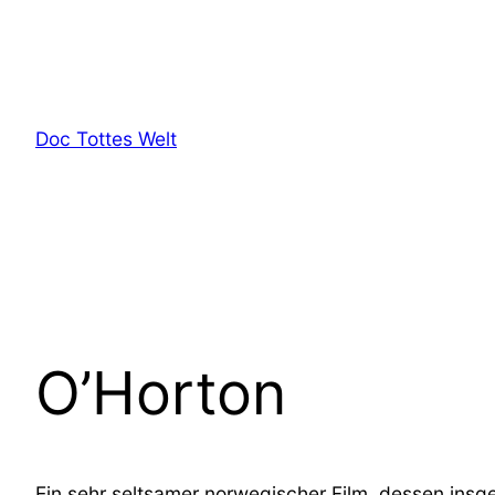
Zum
Inhalt
springen
Doc Tottes Welt
O’Horton
Ein sehr seltsamer norwegischer Film, dessen ins