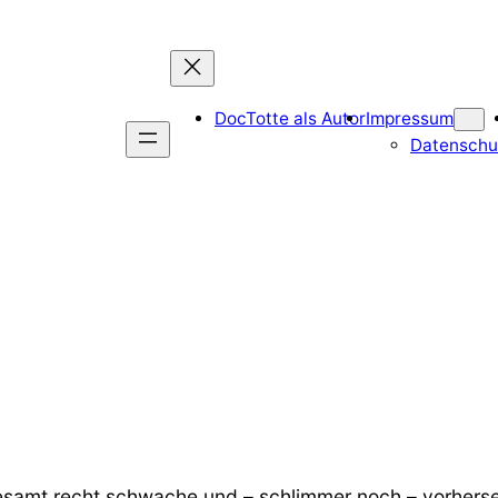
DocTotte als Autor
Impressum
Datenschu
gesamt recht schwache und – schlimmer noch – vorhers