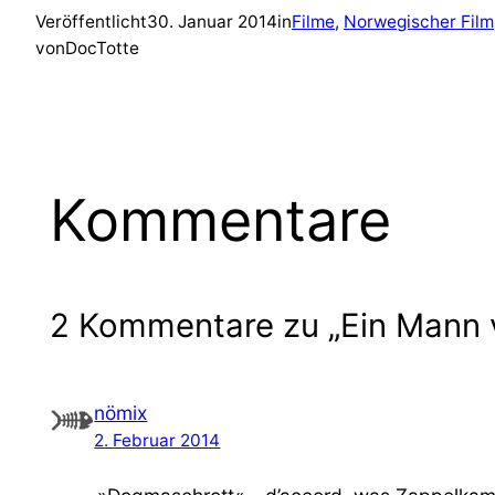
Veröffentlicht
30. Januar 2014
in
Filme
, 
Norwegischer Film
von
DocTotte
Kommentare
2 Kommentare zu „Ein Mann 
nömix
2. Februar 2014