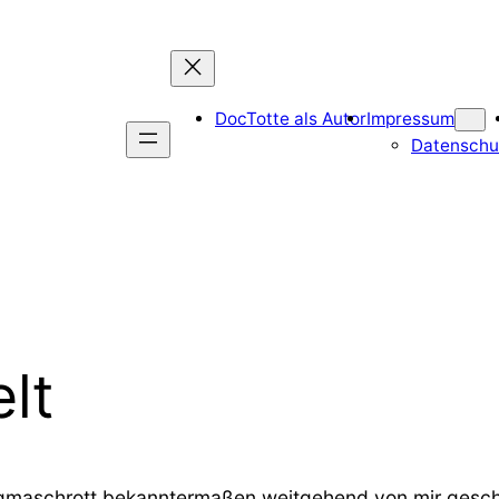
DocTotte als Autor
Impressum
Datenschu
lt
gmaschrott bekanntermaßen weitgehend von mir geschä