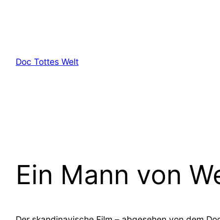
Zum
Inhalt
springen
Doc Tottes Welt
Ein Mann von We
Der skandinavische Film – abgesehen von dem Do