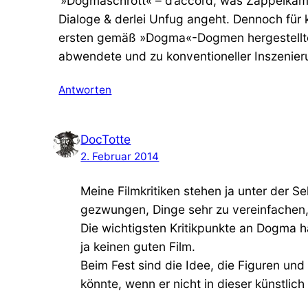
»Dogmaschrott« – d’accord, was Zappelkame
Dialoge & derlei Unfug angeht. Dennoch für k
ersten gemäß »Dogma«-Dogmen hergestellten
abwendete und zu konventioneller Inszenier
Antworten
DocTotte
2. Februar 2014
Meine Filmkritiken stehen ja unter der S
gezwungen, Dinge sehr zu vereinfachen, 
Die wichtigsten Kritikpunkte an Dogma h
ja keinen guten Film.
Beim Fest sind die Idee, die Figuren und 
könnte, wenn er nicht in dieser künstlic