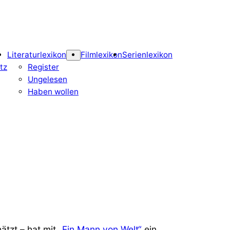
Literaturlexikon
Filmlexikon
Serienlexikon
tz
Register
Ungelesen
Haben wollen
tzt – hat mit
„Ein Mann von Welt“
ein