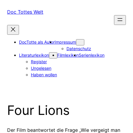
Zum
Inhalt
Doc Tottes Welt
springen
DocTotte als Autor
Impressum
Datenschutz
Literaturlexikon
Filmlexikon
Serienlexikon
Register
Ungelesen
Haben wollen
Four Lions
Der Film beantwortet die Frage „Wie vergeigt man