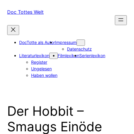
Zum
Inhalt
Doc Tottes Welt
springen
DocTotte als Autor
Impressum
Datenschutz
Literaturlexikon
Filmlexikon
Serienlexikon
Register
Ungelesen
Haben wollen
Der Hobbit –
Smaugs Einöde