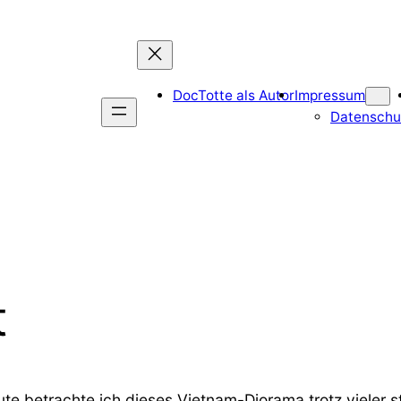
DocTotte als Autor
Impressum
Datenschu
t
e betrachte ich dieses Vietnam-Diorama trotz vieler st