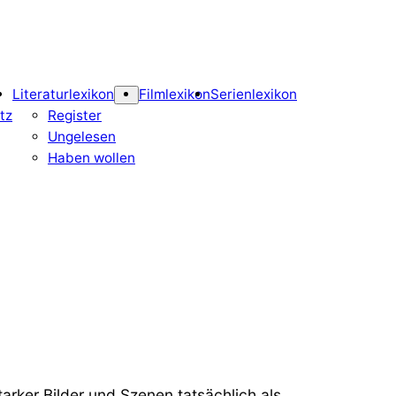
Literaturlexikon
Filmlexikon
Serienlexikon
tz
Register
Ungelesen
Haben wollen
arker Bilder und Szenen tatsächlich als