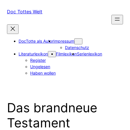
Zum
Inhalt
Doc Tottes Welt
springen
DocTotte als Autor
Impressum
Datenschutz
Literaturlexikon
Filmlexikon
Serienlexikon
Register
Ungelesen
Haben wollen
Das brandneue
Testament