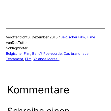
Veröffentlicht
6. Dezember 2015
in
Belgischer Film
, 
Filme
von
DocTotte
Schlagwörter:
Belgischer Film
, 
Benoît Poelvoorde
, 
Das brandneue
Testament
, 
Film
, 
Yolande Moreau
Kommentare