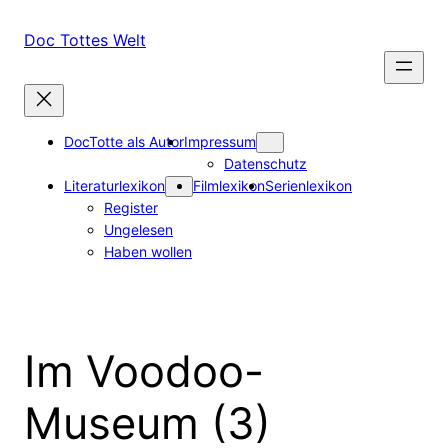
Zum
Inhalt
Doc Tottes Welt
springen
DocTotte als Autor
Impressum
Datenschutz
Literaturlexikon
Filmlexikon
Serienlexikon
Register
Ungelesen
Haben wollen
Im Voodoo-
Museum (3)