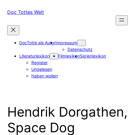
Zum
Inhalt
Doc Tottes Welt
springen
DocTotte als Autor
Impressum
Datenschutz
Literaturlexikon
Filmlexikon
Serienlexikon
Register
Ungelesen
Haben wollen
Hendrik Dorgathen,
Space Dog