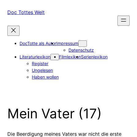
Zum
Inhalt
Doc Tottes Welt
springen
DocTotte als Autor
Impressum
Datenschutz
Literaturlexikon
Filmlexikon
Serienlexikon
Register
Ungelesen
Haben wollen
Mein Vater (17)
Die Beerdigung meines Vaters war nicht die erste