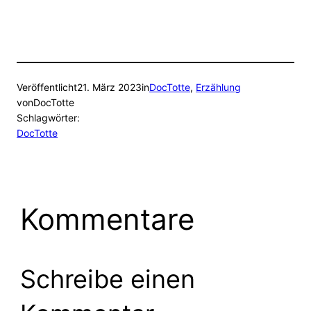
Veröffentlicht
21. März 2023
in
DocTotte
, 
Erzählung
von
DocTotte
Schlagwörter:
DocTotte
Kommentare
Schreibe einen