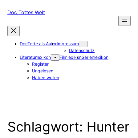
Zum
Inhalt
Doc Tottes Welt
springen
DocTotte als Autor
Impressum
Datenschutz
Literaturlexikon
Filmlexikon
Serienlexikon
Register
Ungelesen
Haben wollen
Schlagwort:
Hunter