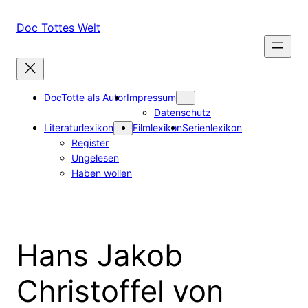
Zum
Inhalt
Doc Tottes Welt
springen
DocTotte als Autor
Impressum
Datenschutz
Literaturlexikon
Filmlexikon
Serienlexikon
Register
Ungelesen
Haben wollen
Hans Jakob
Christoffel von