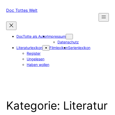
Zum
Inhalt
Doc Tottes Welt
springen
DocTotte als Autor
Impressum
Datenschutz
Literaturlexikon
Filmlexikon
Serienlexikon
Register
Ungelesen
Haben wollen
Kategorie:
Literatur