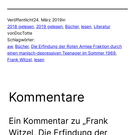
Veröffentlicht
24. März 2019
in
2018 gelesen
, 
2019 gelesen
, 
Bücher
, 
lesen
, 
Literatur
von
DocTotte
Schlagwörter:
aw
, 
Bücher
, 
Die Erfindung der Roten Armee Fraktion durch
einen manisch-depressiven Teenager im Sommer 1969
, 
Frank Witzel
, 
lesen
Kommentare
Ein Kommentar zu „Frank
Witzel, Die Erfindung der