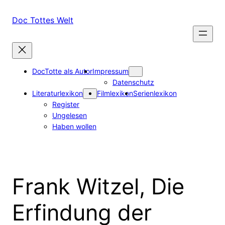
Zum
Inhalt
Doc Tottes Welt
springen
DocTotte als Autor
Impressum
Datenschutz
Literaturlexikon
Filmlexikon
Serienlexikon
Register
Ungelesen
Haben wollen
Frank Witzel, Die
Erfindung der