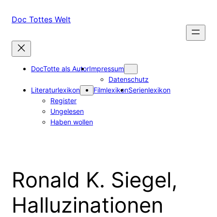
Zum
Inhalt
Doc Tottes Welt
springen
DocTotte als Autor
Impressum
Datenschutz
Literaturlexikon
Filmlexikon
Serienlexikon
Register
Ungelesen
Haben wollen
Ronald K. Siegel,
Halluzinationen