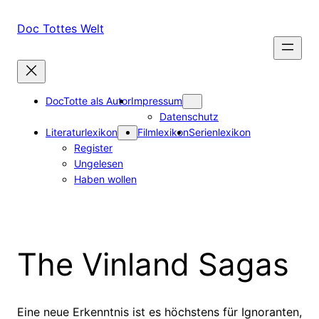
Zum
Inhalt
Doc Tottes Welt
springen
DocTotte als Autor
Impressum
Datenschutz
Literaturlexikon
Filmlexikon
Serienlexikon
Register
Ungelesen
Haben wollen
The Vinland Sagas
Eine neue Erkenntnis ist es höchstens für Ignoranten,