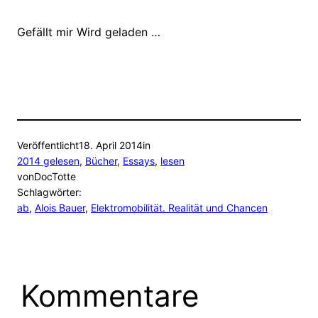
Gefällt mir
Wird geladen …
Veröffentlicht
18. April 2014
in
2014 gelesen
, 
Bücher
, 
Essays
, 
lesen
von
DocTotte
Schlagwörter:
ab
, 
Alois Bauer
, 
Elektromobilität. Realität und Chancen
Kommentare