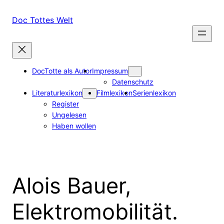
Zum
Inhalt
Doc Tottes Welt
springen
DocTotte als Autor
Impressum
Datenschutz
Literaturlexikon
Filmlexikon
Serienlexikon
Register
Ungelesen
Haben wollen
Alois Bauer,
Elektromobilität.