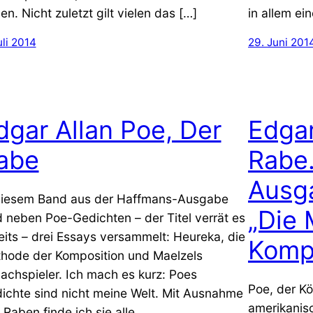
en. Nicht zuletzt gilt vielen das […]
in allem ei
uli 2014
29. Juni 201
dgar Allan Poe, Der
Edgar
abe
Rabe
Ausg
diesem Band aus der Haffmans-Ausgabe
„Die 
d neben Poe-Gedichten – der Titel verrät es
eits – drei Essays versammelt: Heureka, die
Kompo
hode der Komposition und Maelzels
achspieler. Ich mach es kurz: Poes
Poe, der Kö
ichte sind nicht meine Welt. Mit Ausnahme
amerikanisc
 Raben finde ich sie alle,