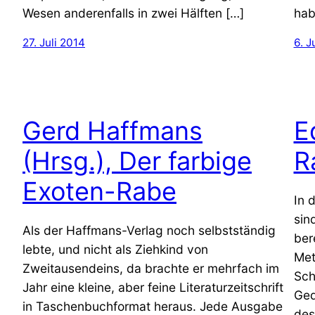
Wesen anderenfalls in zwei Hälften […]
hab
27. Juli 2014
6. J
Gerd Haffmans
E
(Hrsg.), Der farbige
R
Exoten-Rabe
In 
sin
Als der Haffmans-Verlag noch selbstständig
ber
lebte, und nicht als Ziehkind von
Met
Zweitausendeins, da brachte er mehrfach im
Sch
Jahr eine kleine, aber feine Literaturzeitschrift
Ged
in Taschenbuchformat heraus. Jede Ausgabe
des