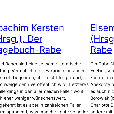
oachim Kersten
Elsem
Hrsg.), Der
(Hrsg
agebuch-Rabe
Rabe
ebücher sind eine seltsame literarische
Der Rabe N
tung. Vermutlich gibt es kaum eine andere,
Erlebnisse
 so oft begonnen, aber nicht fortgeführt,
könnte da n
chweige denn veröffentlich wird. Letzteres
Anekdote b
 allerdings in den allermeisten Fällen wohl
es auch ni
h eher weniger wünschenswert.
Borowiak (
ekehrt ist es aber in zahlreichen Fällen
Charlotte B
rm spannend, was manche Leute so notiert
andere mit 