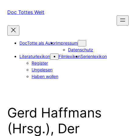
Zum
Inhalt
Doc Tottes Welt
springen
DocTotte als Autor
Impressum
Datenschutz
Literaturlexikon
Filmlexikon
Serienlexikon
Register
Ungelesen
Haben wollen
Gerd Haffmans
(Hrsg.), Der