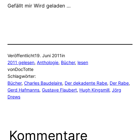
Gefällt mir
Wird geladen …
Veröffentlicht
19. Juni 2011
in
2011 gelesen
, 
Anthologie
, 
Bücher
, 
lesen
von
DocTotte
Schlagwörter:
Bücher
, 
Charles Baudelaire
, 
Der dekadente Rabe
, 
Der Rabe
, 
Gerd Hafmanns
, 
Gustave Flaubert
, 
Hugh Kingsmill
, 
Jörg
Drews
Kommentare