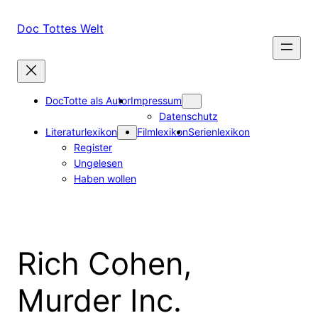
Zum
Inhalt
Doc Tottes Welt
springen
DocTotte als Autor
Impressum
Datenschutz
Literaturlexikon
Filmlexikon
Serienlexikon
Register
Ungelesen
Haben wollen
Rich Cohen,
Murder Inc.