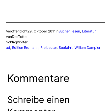
Veröffentlicht
29. Oktober 2011
in
Bücher
, 
lesen
, 
Literatur
von
DocTotte
Schlagwörter:
ad
, 
Edition Erdmann
, 
Freibeuter
, 
Seefahrt
, 
William Dampier
Kommentare
Schreibe einen