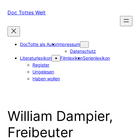
Zum
Inhalt
Doc Tottes Welt
springen
DocTotte als Autor
Impressum
Datenschutz
Literaturlexikon
Filmlexikon
Serienlexikon
Register
Ungelesen
Haben wollen
William Dampier,
Freibeuter