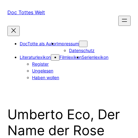
Zum
Inhalt
Doc Tottes Welt
springen
DocTotte als Autor
Impressum
Datenschutz
Literaturlexikon
Filmlexikon
Serienlexikon
Register
Ungelesen
Haben wollen
Umberto Eco, Der
Name der Rose