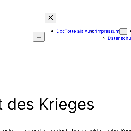
DocTotte als Autor
Impressum
Datenschu
t des Krieges
Leser kennen – und wenn doch, beschränkt sich ihre Kenn