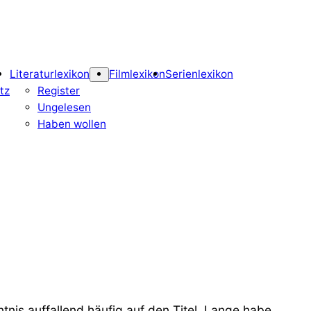
Literaturlexikon
Filmlexikon
Serienlexikon
tz
Register
Ungelesen
Haben wollen
tnis auffallend häufig auf den Titel. Lange habe