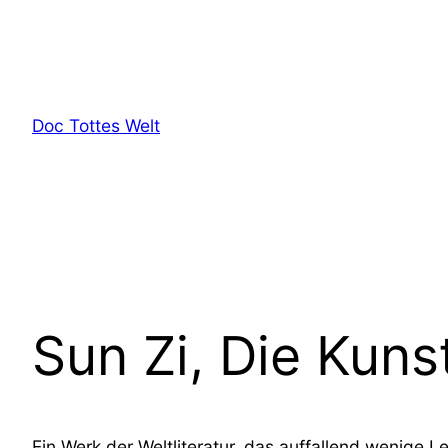
Zum
Inhalt
springen
Doc Tottes Welt
Sun Zi, Die Kuns
Ein Werk der Weltliteratur, das auffallend wenige 