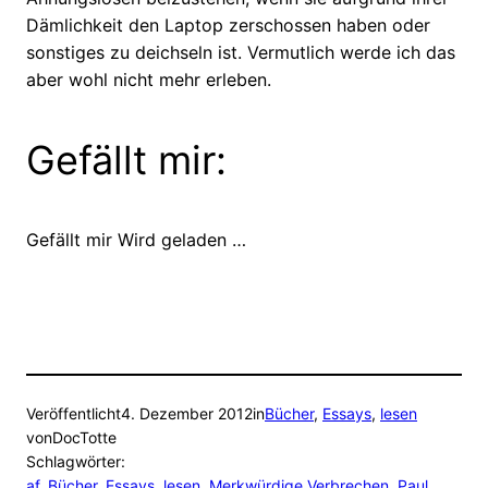
Dämlichkeit den Laptop zerschossen haben oder
sonstiges zu deichseln ist. Vermutlich werde ich das
aber wohl nicht mehr erleben.
Gefällt mir:
Gefällt mir
Wird geladen …
Veröffentlicht
4. Dezember 2012
in
Bücher
, 
Essays
, 
lesen
von
DocTotte
Schlagwörter:
af
, 
Bücher
, 
Essays
, 
lesen
, 
Merkwürdige Verbrechen
, 
Paul