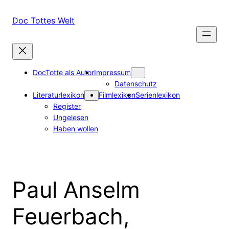
Zum
Inhalt
Doc Tottes Welt
springen
DocTotte als Autor
Impressum
Datenschutz
Literaturlexikon
Filmlexikon
Serienlexikon
Register
Ungelesen
Haben wollen
Paul Anselm
Feuerbach,