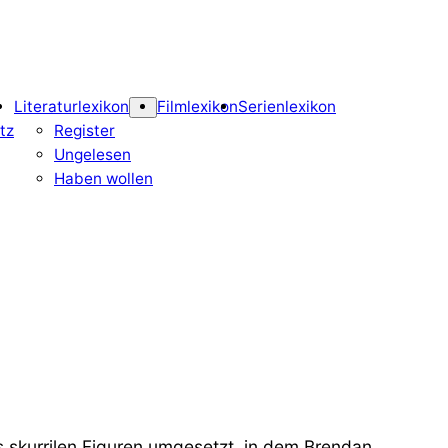
Literaturlexikon
Filmlexikon
Serienlexikon
tz
Register
Ungelesen
Haben wollen
s skurrilen Figuren umgesetzt, in dem Brendan