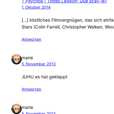
7 Psychos | Tottes Lexikon: Que sçay-je?
1. Oktober 2014
[…] köstliches Filmvergnügen, das sich ein
Stars (Colin Farrell, Christopher Walken, Wo
Antworten
marie
5. November 2013
JUHU es hat geklappt
Antworten
marie
5. November 2013