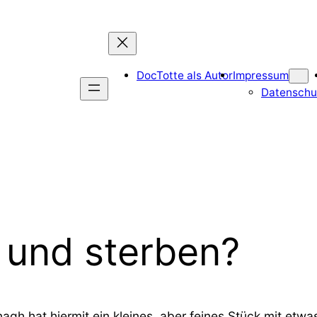
DocTotte als Autor
Impressum
Datenschu
 und sterben?
gh hat hiermit ein kleines, aber feines Stück mit etwa