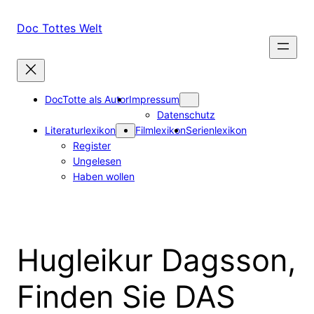
Zum
Inhalt
Doc Tottes Welt
springen
DocTotte als Autor
Impressum
Datenschutz
Literaturlexikon
Filmlexikon
Serienlexikon
Register
Ungelesen
Haben wollen
Hugleikur Dagsson,
Finden Sie DAS