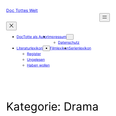
Zum
Inhalt
Doc Tottes Welt
springen
DocTotte als Autor
Impressum
Datenschutz
Literaturlexikon
Filmlexikon
Serienlexikon
Register
Ungelesen
Haben wollen
Kategorie:
Drama