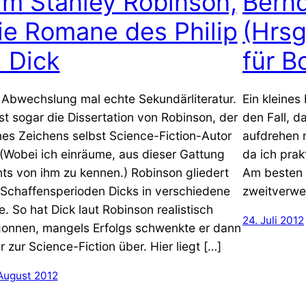
im Stanley Robinson,
Bern
ie Romane des Philip
(Hrsg
. Dick
für B
 Abwechslung mal echte Sekundärliteratur.
Ein kleines
ist sogar die Dissertation von Robinson, der
den Fall, 
nes Zeichens selbst Science-Fiction-Autor
aufdrehen m
. (Wobei ich einräume, aus dieser Gattung
da ich prak
hts von ihm zu kennen.) Robinson gliedert
Am besten s
 Schaffensperioden Dicks in verschiedene
zweitverwen
le. So hat Dick laut Robinson realistisch
24. Juli 2012
onnen, mangels Erfolgs schwenkte er dann
r zur Science-Fiction über. Hier liegt […]
 August 2012