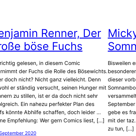
enjamin Renner, Der
Mick
roße böse Fuchs
Somn
 richtig gelesen, in diesem Comic
Bisweilen 
rnimmt der Fuchs die Rolle des Bösewichts.
besonderen
r doch nicht? Nicht ganz vielleicht. Denn
dieser vorb
ohl er ständig versucht, seinen Hunger mit
Somnambou
nern zu stillen, ist er da doch nicht sehr
versammelt
olgreich. Ein nahezu perfekter Plan des
September 1
fs könnte Abhilfe schaffen, doch leider …
gebe es fr
ne Empfehlung: Wer gern Comics liest, […]
mit der taz
zu tun, […]
 September 2020