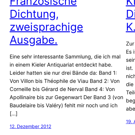
Französische
K
Dichtung,
D
zweisprachige
K
Ausgabe.
Zur
Es 
Eine sehr interessante Sammlung, die ich mal
sei
in einem Kieler Antiquariat entdeckt habe.
ist
Leider hatten sie nur drei Bände da: Band 1:
nic
Von Villon bis Théophile de Viau Band 2: Von
die
Corneille bis Gérard de Nerval Band 4: Von
Tei
Apollinaire bis zur Gegenwart Der Band 3 (von
beg
Baudelaire bis Valéry) fehlt mir noch und ich
abe
[…]
19.
12. Dezember 2012