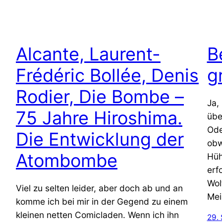
Alcante, Laurent-
B
Frédéric Bollée, Denis
g
Rodier, Die Bombe –
Ja,
75 Jahre Hiroshima.
übe
Ode
Die Entwicklung der
obw
Atombombe
Hüh
erf
Wol
Viel zu selten leider, aber doch ab und an
Mei
komme ich bei mir in der Gegend zu einem
kleinen netten Comicladen. Wenn ich ihn
29.