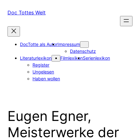
Zum
Inhalt
Doc Tottes Welt
springen
DocTotte als Autor
Impressum
Datenschutz
Literaturlexikon
Filmlexikon
Serienlexikon
Register
Ungelesen
Haben wollen
Eugen Egner,
Meisterwerke der