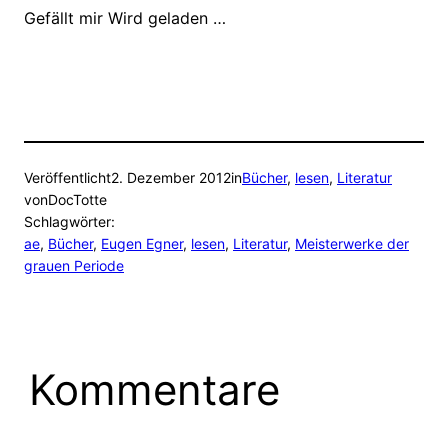
Gefällt mir
Wird geladen …
Veröffentlicht
2. Dezember 2012
in
Bücher
, 
lesen
, 
Literatur
von
DocTotte
Schlagwörter:
ae
, 
Bücher
, 
Eugen Egner
, 
lesen
, 
Literatur
, 
Meisterwerke der
grauen Periode
Kommentare