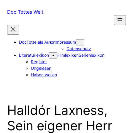
Zum
Inhalt
Doc Tottes Welt
springen
DocTotte als Autor
Impressum
Datenschutz
Literaturlexikon
Filmlexikon
Serienlexikon
Register
Ungelesen
Haben wollen
Halldór Laxness,
Sein eigener Herr