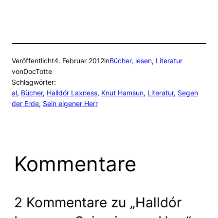
Veröffentlicht
4. Februar 2012
in
Bücher
, 
lesen
, 
Literatur
von
DocTotte
Schlagwörter:
al
, 
Bücher
, 
Halldór Laxness
, 
Knut Hamsun
, 
Literatur
, 
Segen
der Erde
, 
Sein eigener Herr
Kommentare
2 Kommentare zu „Halldór