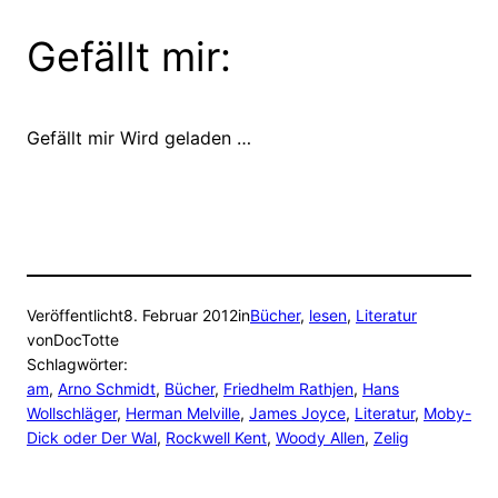
Gefällt mir:
Gefällt mir
Wird geladen …
Veröffentlicht
8. Februar 2012
in
Bücher
, 
lesen
, 
Literatur
von
DocTotte
Schlagwörter:
am
, 
Arno Schmidt
, 
Bücher
, 
Friedhelm Rathjen
, 
Hans
Wollschläger
, 
Herman Melville
, 
James Joyce
, 
Literatur
, 
Moby-
Dick oder Der Wal
, 
Rockwell Kent
, 
Woody Allen
, 
Zelig