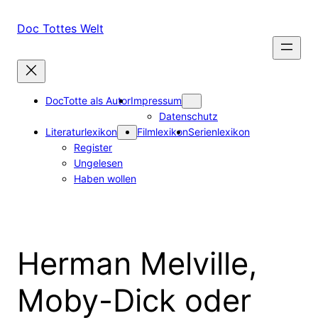
Zum
Inhalt
Doc Tottes Welt
springen
DocTotte als Autor
Impressum
Datenschutz
Literaturlexikon
Filmlexikon
Serienlexikon
Register
Ungelesen
Haben wollen
Herman Melville,
Moby-Dick oder